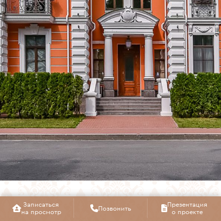
1 ЭТАЖ
Записаться
Презентация
Позвонить
на просмотр
о проекте